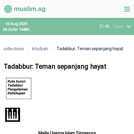
10 Aug 2026
21:46
Subuh
26 Safar 1448H
collections
/
khutbah
/
Tadabbur: Teman sepanjang hayat
Tadabbur: Teman sepanjang hayat
Majlis Ugama Islam Singapura